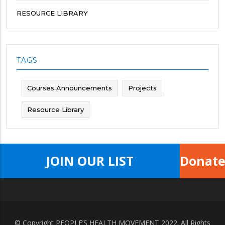
RESOURCE LIBRARY
TAGS
Courses Announcements
Projects
Resource Library
JOIN OUR LIST
Donat
© Copyright
PEOPLE’S HEALTH MOVEMENT
2022. All Rights